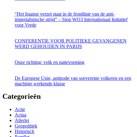
“Het Iraanse verzet staat in de frontlinie van de anti-
imperialistische strijd” – Stop WO3 Internationaal Initiatief
voor Vrede
CONFERENTIE VOOR POLITIEKE GEVANGENEN
WERD GEHOUDEN IN PARIJS
Onze richting: volk en natievorming
De Europese Unie, antipode van soevereine volkeren en een
machtige werkende klasse
Categorieën
Actie
Actua
Allerlei
Geopolitiek
Historisch
Pamflet