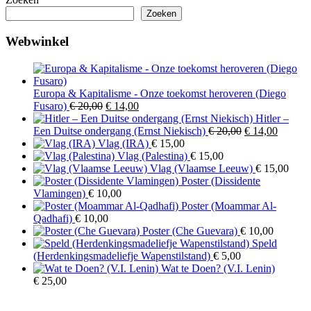
Zoeken
Webwinkel
Europa & Kapitalisme - Onze toekomst heroveren (Diego
Oorspronkelijke
Huidige
Fusaro)
€
20,00
€
14,00
prijs
prijs
Hitler –
was:
is:
Oorspronkelijk
Huidig
Een Duitse ondergang (Ernst Niekisch)
€
20,00
€
14,00
€ 20,00.
€ 14,00.
prijs
prijs
Vlag (IRA)
€
15,00
was:
is:
Vlag (Palestina)
€
15,00
€ 20,00.
€ 14,00
Vlag (Vlaamse Leeuw)
€
15,00
Poster (Dissidente
Vlamingen)
€
10,00
Poster (Moammar Al-
Qadhafi)
€
10,00
Poster (Che Guevara)
€
10,00
Speld
(Herdenkingsmadeliefje Wapenstilstand)
€
5,00
Wat te Doen? (V.I. Lenin)
€
25,00