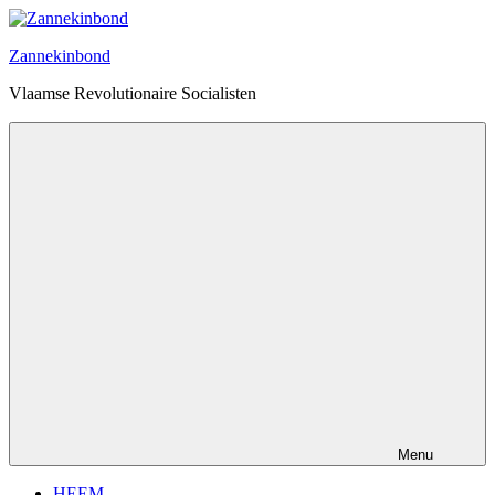
Ga
naar
Zannekinbond
de
inhoud
Vlaamse Revolutionaire Socialisten
Menu
HEEM