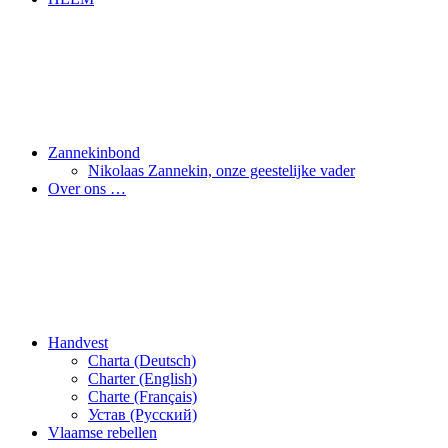
Zannekinbond
Nikolaas Zannekin, onze geestelijke vader
Over ons …
Handvest
Charta (Deutsch)
Charter (English)
Charte (Français)
Устав (Pусский)
Vlaamse rebellen