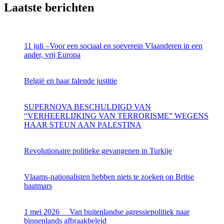
Laatste berichten
11 juli –Voor een sociaal en soeverein Vlaanderen in een
ander, vrij Europa
België en haar falende justitie
SUPERNOVA BESCHULDIGD VAN
“VERHEERLIJKING VAN TERRORISME” WEGENS
HAAR STEUN AAN PALESTINA
Revolutionaire politieke gevangenen in Turkije
Vlaams-nationalisten hebben niets te zoeken op Britse
haatmars
1 mei 2026 Van buitenlandse agressiepolitiek naar
binnenlands afbraakbeleid