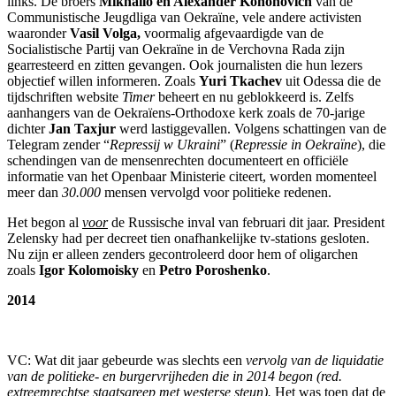
links. De broers
Mikhailo en Alexander Kononovich
van de
Communistische Jeugdliga van Oekraïne, vele andere activisten
waaronder
Vasil Volga,
voormalig afgevaardigde van de
Socialistische Partij van Oekraïne in de Verchovna Rada zijn
gearresteerd en zitten gevangen. Ook journalisten die hun lezers
objectief willen informeren. Zoals
Yuri Tkachev
uit Odessa die de
tijdschriften website
Timer
beheert en nu geblokkeerd is. Zelfs
aanhangers van de Oekraïens-Orthodoxe kerk zoals de 70-jarige
dichter
Jan Taxjur
werd lastiggevallen. Volgens schattingen van de
Telegram zender “
Repressij w Ukraini
” (
Repressie in Oekraïne
), die
schendingen van de mensenrechten documenteert en officiële
informatie van het Openbaar Ministerie citeert, worden momenteel
meer dan
30.000
mensen vervolgd voor politieke redenen.
Het begon al
voor
de Russische inval van februari dit jaar. President
Zelensky had per decreet tien onafhankelijke tv-stations gesloten.
Nu zijn er alleen zenders gecontroleerd door hem of oligarchen
zoals
Igor Kolomoisky
en
Petro Poroshenko
.
2014
VC: Wat dit jaar gebeurde was slechts een
vervolg van de liquidatie
van de politieke- en burgervrijheden die in 2014 begon (red.
extreemrechtse staatsgreep met westerse steun).
Het was toen dat de