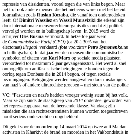
repressie van dissidenten, vooral tegen die van links begon. Maar
het trof ook andere mensen die het niet eens waren met het beleid.
Journalisten zoals
Ruslan Kozaba
, die vanaf toen ondergedoken
leeft. Of
Dimitri Wassilez
en
Wassil Muraviziki
die erkend zijn
door internationale mensenrechtenorganisaties omdat zij politiek
vervolgd worden en in ballingschap leven. In 2015 werd de
schrijver
Oles Busina
vermoord. In hetzelfde jaar werd
de
Communistische Partij (CPO)
(ca 20 à 30% van het
electoraat)
illegaal
verklaard
(
foto
voorzitter
Petro Symonenko,
nu
in ballingschap
)
. In dat jaar werden mensen die communistische
symbolen of citaten van
Karl Marx
op sociale media plaatsten
veroordeeld tot maximum 5 jaar gevangenisstraf. Het werd al snel
onmogelijk om antifascistische betogingen te houden tegen de
oorlog tegen Donbass die in 2014 begon, of tegen sociale
bezuinigingen. Betogingen werden aangevallen door misdadigers
van nazi’s of andere ultrarechtse groepen – met steun van de politie
VC: “Fascisten en nazi’s hadden vroeger weinig steun bij het volk.
Maar ze zijn sinds de staatsgreep van
2014
onderdeel geworden van
het repressieapparaat van de heersende klasse. Vandaag zijn
misdaden die aan rechtsextremisten kunnen worden toegeschreven
nooit serieus onderzocht en opgehelderd.
Dit geldt voor de moorden op 14 maart 2014 op twee anti Maidan
activisten in Kharkiv; de brand en moorden in het Vakbondshuis in