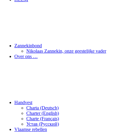
Zannekinbond
Nikolaas Zannekin, onze geestelijke vader
Over ons …
Handvest
Charta (Deutsch)
Charter (English)
Charte (Français)
Устав (Pусский)
Vlaamse rebellen