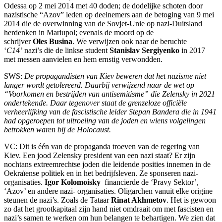
Odessa op 2 mei 2014 met 40 doden; de dodelijke schoten door
nazistische “Azov” leden op deelnemers aan de betoging van 9 mei
2014 die de overwinning van de Sovjet-Unie op nazi-Duitsland
herdenken in Mariupol; evenals de moord op de
schrijver
Oles
Busina
. We verwijzen ook naar de beruchte
‘
C14’
nazi’s die de linkse student
Stanislav Sergiyenko
in 2017
met messen aanvielen en hem ernstig verwondden.
SWS:
De propagandisten van Kiev beweren dat het nazisme niet
langer wordt getolereerd. Daarbij verwijzend naar de wet op
“Voorkomen en bestrijden van antisemitisme” die Zelensky in 2021
ondertekende. Daar tegenover staat de grenzeloze officiële
verheerlijking van de fascistische leider Stepan Bandera die in 1941
had opgeroepen tot uitroeiing van de joden en wiens volgelingen
betrokken waren bij de Holocaust.
VC: Dit is één van de propaganda troeven van de regering van
Kiev. Een jood Zelensky president van een nazi staat? Er zijn
nochtans extreemrechtse joden die leidende posities innemen in de
Oekraïense politiek en in het bedrijfsleven. Ze sponseren nazi-
organisaties.
Igor Kolomoisky
financierde de ‘Pravy Sektor’,
‘Azov’ en andere nazi- organisaties. Oligarchen vanuit elke origine
steunen de nazi’s. Zoals de Tataar
Rinat Akhmetov
. Het is gewoon
zo dat het grootkapitaal zijn hand niet omdraait om met fascisten en
nazi’s samen te werken om hun belangen te behartigen. We zien dat