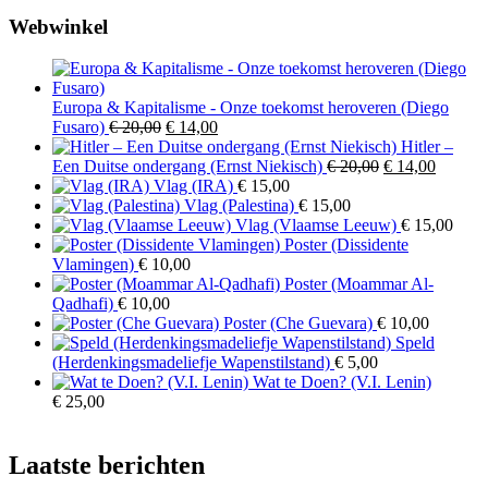
Webwinkel
Europa & Kapitalisme - Onze toekomst heroveren (Diego
Oorspronkelijke
Huidige
Fusaro)
€
20,00
€
14,00
prijs
prijs
Hitler –
was:
is:
Oorspronkelijk
Huidig
Een Duitse ondergang (Ernst Niekisch)
€
20,00
€
14,00
€ 20,00.
€ 14,00.
prijs
prijs
Vlag (IRA)
€
15,00
was:
is:
Vlag (Palestina)
€
15,00
€ 20,00.
€ 14,00
Vlag (Vlaamse Leeuw)
€
15,00
Poster (Dissidente
Vlamingen)
€
10,00
Poster (Moammar Al-
Qadhafi)
€
10,00
Poster (Che Guevara)
€
10,00
Speld
(Herdenkingsmadeliefje Wapenstilstand)
€
5,00
Wat te Doen? (V.I. Lenin)
€
25,00
Laatste berichten