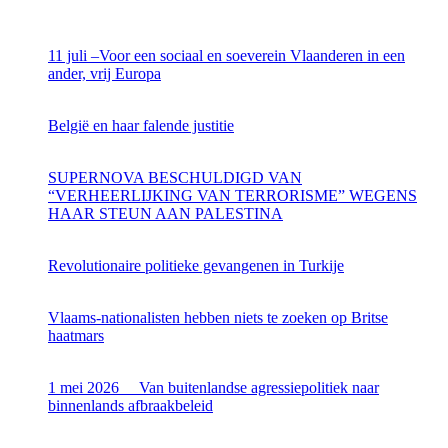
11 juli –Voor een sociaal en soeverein Vlaanderen in een
ander, vrij Europa
België en haar falende justitie
SUPERNOVA BESCHULDIGD VAN
“VERHEERLIJKING VAN TERRORISME” WEGENS
HAAR STEUN AAN PALESTINA
Revolutionaire politieke gevangenen in Turkije
Vlaams-nationalisten hebben niets te zoeken op Britse
haatmars
1 mei 2026 Van buitenlandse agressiepolitiek naar
binnenlands afbraakbeleid