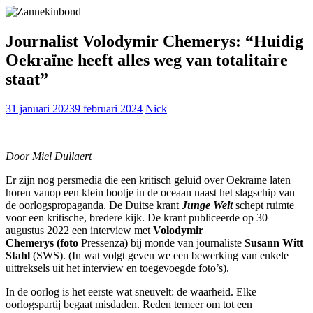
Journalist Volodymir Chemerys: “Huidig
Oekraïne heeft alles weg van totalitaire
staat”
31 januari 2023
9 februari 2024
Nick
Door Miel Dullaert
Er zijn nog persmedia die een kritisch geluid over Oekraïne laten
horen vanop een klein bootje in de oceaan naast het slagschip van
de oorlogspropaganda. De Duitse krant
Junge Welt
schept ruimte
voor een kritische, bredere kijk. De krant publiceerde op 30
augustus 2022 een interview met
Volodymir
Chemerys
(foto
Pressenza
)
bij monde van journaliste
Susann Witt
Stahl
(SWS). (In wat volgt geven we een bewerking van enkele
uittreksels uit het interview en toegevoegde foto’s).
In de oorlog is het eerste wat sneuvelt: de waarheid. Elke
oorlogspartij begaat misdaden. Reden temeer om tot een