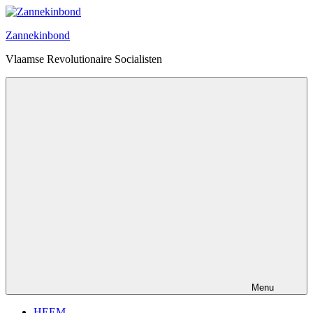
Ga
naar
Zannekinbond
de
inhoud
Vlaamse Revolutionaire Socialisten
Menu
HEEM