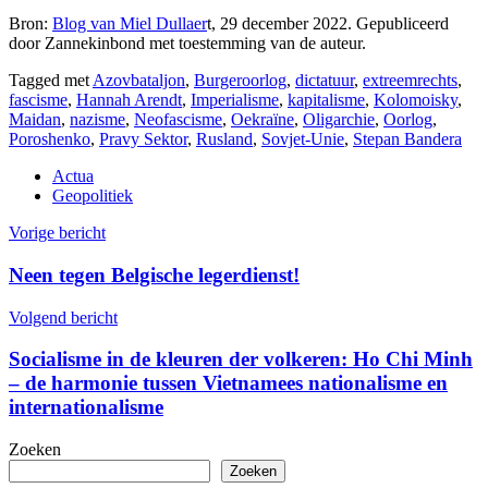
Bron:
Blog van Miel Dullaer
t, 29 december 2022. Gepubliceerd
door Zannekinbond met toestemming van de auteur.
Tagged met
Azovbataljon
,
Burgeroorlog
,
dictatuur
,
extreemrechts
,
fascisme
,
Hannah Arendt
,
Imperialisme
,
kapitalisme
,
Kolomoisky
,
Maidan
,
nazisme
,
Neofascisme
,
Oekraïne
,
Oligarchie
,
Oorlog
,
Poroshenko
,
Pravy Sektor
,
Rusland
,
Sovjet-Unie
,
Stepan Bandera
Actua
Geopolitiek
Berichtnavigatie
Vorige bericht
Neen tegen Belgische legerdienst!
Volgend bericht
Socialisme in de kleuren der volkeren: Ho Chi Minh
– de harmonie tussen Vietnamees nationalisme en
internationalisme
Zoeken
Zoeken