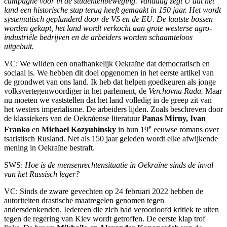
campagne voor in de studentenbeweging. Vandaag zegt U dat het
land een historische stap terug heeft gemaakt in 150 jaar. Het wordt
systematisch geplunderd door de VS en de EU. De laatste bossen
worden gekapt, het land wordt verkocht aan grote westerse agro-
industriële bedrijven en de arbeiders worden schaamteloos
uitgebuit.
VC: We wilden een onafhankelijk Oekraïne dat democratisch en
sociaal is. We hebben dit doel opgenomen in het eerste artikel van
de grondwet van ons land. Ik heb dat helpen goedkeuren als jonge
volksvertegenwoordiger in het parlement, de
Verchovna Rada.
Maar
nu moeten we vaststellen dat het land volledig in de greep zit van
het westers imperialisme. De arbeiders lijden. Zoals beschreven door
de klassiekers van de Oekraïense literatuur
Panas Mirny, Ivan
e
Franko
en
Michael Kozyubinsky
in hun 19
eeuwse romans over
tsaristisch Rusland. Net als 150 jaar geleden wordt elke afwijkende
mening in Oekraïne bestraft.
SWS:
Hoe is de mensenrechtensituatie in Oekraïne sinds de inval
van het Russisch leger?
VC: Sinds de zware gevechten op 24 februari 2022 hebben de
autoriteiten drastische maatregelen genomen tegen
andersdenkenden. Iedereen die zich had veroorloofd kritiek te uiten
tegen de regering van Kiev wordt getroffen. De eerste klap trof