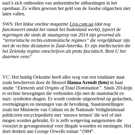
nazi’s zich onthouden van antisemitische uitbarstingen in het
openbaar. Ze willen gewoon het geld van de Joodse oligarchen niet
laten vallen.
SWS:
Het linkse oneline magazine
Liva.com.ua
(dat nog
functioneert omdat het vanuit het buitenland werkt), typeert de
regeringen die sinds de staatsgreep van 2014 zijn gevormd als
“terroristische rechts-extremistische regimes” die vergelijkbaar zijn
met de rechtse dictaturen in Zuid-Amerika. Er zijn intellectuelen die
het Zelensky regime omschrijven als proto fascistisch. Bent U het
daarmee eens?
VC: Het huidig Oekraïne heeft alles weg van een totalitaire staat
zoals beschreven door de filosoof
Hanna Arendt
(foto
)
in haar
studie
“Elements and Origins of Total Domination”.
Sinds 2014zijn
er rechtse bewegingen die verbonden zijn met de staatsmacht en
nazi- symbolen dragen. Er wordt controle uitgeoefend op gedachten,
overtuigingen en meningen van de bevolking. Staatsinstellingen
zoals het Ministerie van Cultuur en de Nationale Veiligheidsraad
publiceren encyclopedieën met ‘nieuwe termen’ die wel of niet
mogen worden gebruikt. Er is zelfs wetgeving aangenomen die
voorziet in gevangenisstraf voor illegale woorden en meningen. Het
doet denken aan George Orwells roman “
1984
”.