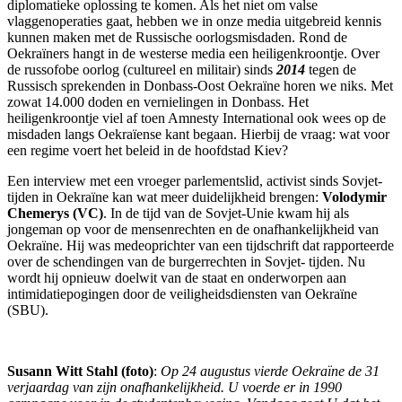
diplomatieke oplossing te komen. Als het niet om valse
vlaggenoperaties gaat, hebben we in onze media uitgebreid kennis
kunnen maken met de Russische oorlogsmisdaden. Rond de
Oekraïners hangt in de westerse media een heiligenkroontje. Over
de russofobe oorlog (cultureel en militair) sinds
2014
tegen de
Russisch sprekenden in Donbass-Oost Oekraïne horen we niks. Met
zowat 14.000 doden en vernielingen in Donbass. Het
heiligenkroontje viel af toen Amnesty International ook wees op de
misdaden langs Oekraïense kant begaan. Hierbij de vraag: wat voor
een regime voert het beleid in de hoofdstad Kiev?
Een interview met een vroeger parlementslid, activist sinds Sovjet-
tijden in Oekraïne kan wat meer duidelijkheid brengen:
Volodymir
Chemerys (VC)
. In de tijd van de Sovjet-Unie kwam hij als
jongeman op voor de mensenrechten en de onafhankelijkheid van
Oekraïne. Hij was medeoprichter van een tijdschrift dat rapporteerde
over de schendingen van de burgerrechten in Sovjet- tijden. Nu
wordt hij opnieuw doelwit van de staat en onderworpen aan
intimidatiepogingen door de veiligheidsdiensten van Oekraïne
(SBU).
Susann Witt Stahl
(foto)
:
Op 24 augustus vierde Oekraïne de 31
verjaardag van zijn onafhankelijkheid. U voerde er in 1990