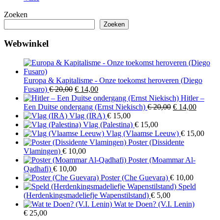
Zoeken
Zoeken
Webwinkel
Europa & Kapitalisme - Onze toekomst heroveren (Diego
Oorspronkelijke
Huidige
Fusaro)
€
20,00
€
14,00
prijs
prijs
Hitler –
was:
is:
Oorspronkelijk
Huidig
Een Duitse ondergang (Ernst Niekisch)
€
20,00
€
14,00
€ 20,00.
€ 14,00.
prijs
prijs
Vlag (IRA)
€
15,00
was:
is:
Vlag (Palestina)
€
15,00
€ 20,00.
€ 14,00
Vlag (Vlaamse Leeuw)
€
15,00
Poster (Dissidente
Vlamingen)
€
10,00
Poster (Moammar Al-
Qadhafi)
€
10,00
Poster (Che Guevara)
€
10,00
Speld
(Herdenkingsmadeliefje Wapenstilstand)
€
5,00
Wat te Doen? (V.I. Lenin)
€
25,00