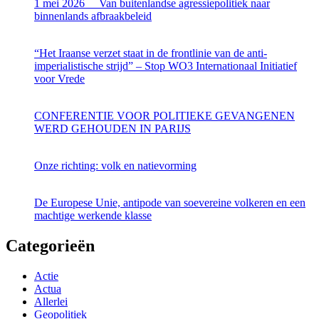
1 mei 2026 Van buitenlandse agressiepolitiek naar
binnenlands afbraakbeleid
“Het Iraanse verzet staat in de frontlinie van de anti-
imperialistische strijd” – Stop WO3 Internationaal Initiatief
voor Vrede
CONFERENTIE VOOR POLITIEKE GEVANGENEN
WERD GEHOUDEN IN PARIJS
Onze richting: volk en natievorming
De Europese Unie, antipode van soevereine volkeren en een
machtige werkende klasse
Categorieën
Actie
Actua
Allerlei
Geopolitiek