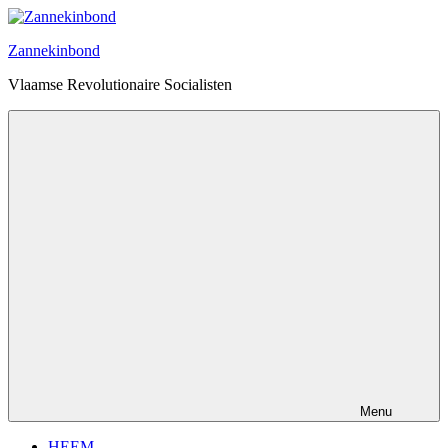
Ga
naar
Zannekinbond
de
inhoud
Vlaamse Revolutionaire Socialisten
Menu
HEEM