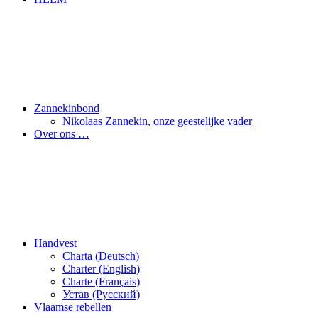
Zannekinbond
Nikolaas Zannekin, onze geestelijke vader
Over ons …
Handvest
Charta (Deutsch)
Charter (English)
Charte (Français)
Устав (Pусский)
Vlaamse rebellen