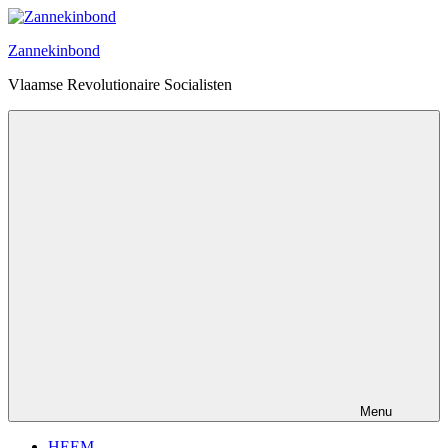
Ga
naar
Zannekinbond
de
inhoud
Vlaamse Revolutionaire Socialisten
Menu
HEEM