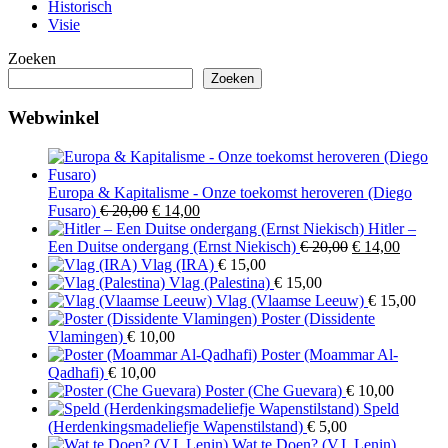
Historisch
Visie
Zoeken
Zoeken
Webwinkel
Europa & Kapitalisme - Onze toekomst heroveren (Diego
Oorspronkelijke
Huidige
Fusaro)
€
20,00
€
14,00
prijs
prijs
Hitler –
was:
is:
Oorspronkelijk
Huidig
Een Duitse ondergang (Ernst Niekisch)
€
20,00
€
14,00
€ 20,00.
€ 14,00.
prijs
prijs
Vlag (IRA)
€
15,00
was:
is:
Vlag (Palestina)
€
15,00
€ 20,00.
€ 14,00
Vlag (Vlaamse Leeuw)
€
15,00
Poster (Dissidente
Vlamingen)
€
10,00
Poster (Moammar Al-
Qadhafi)
€
10,00
Poster (Che Guevara)
€
10,00
Speld
(Herdenkingsmadeliefje Wapenstilstand)
€
5,00
Wat te Doen? (V.I. Lenin)