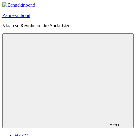
Ga
naar
Zannekinbond
de
inhoud
Vlaamse Revolutionaire Socialisten
Menu
HEEM