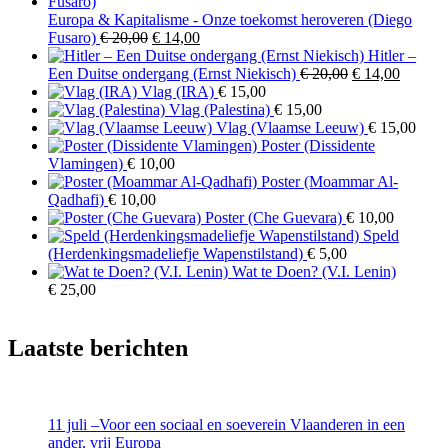
Europa & Kapitalisme - Onze toekomst heroveren (Diego
Oorspronkelijke
Huidige
Fusaro)
€
20,00
€
14,00
prijs
prijs
Hitler –
was:
is:
Oorspronkelijk
Huidig
Een Duitse ondergang (Ernst Niekisch)
€
20,00
€
14,00
€ 20,00.
€ 14,00.
prijs
prijs
Vlag (IRA)
€
15,00
was:
is:
Vlag (Palestina)
€
15,00
€ 20,00.
€ 14,00
Vlag (Vlaamse Leeuw)
€
15,00
Poster (Dissidente
Vlamingen)
€
10,00
Poster (Moammar Al-
Qadhafi)
€
10,00
Poster (Che Guevara)
€
10,00
Speld
(Herdenkingsmadeliefje Wapenstilstand)
€
5,00
Wat te Doen? (V.I. Lenin)
€
25,00
Laatste berichten
11 juli –Voor een sociaal en soeverein Vlaanderen in een
ander, vrij Europa