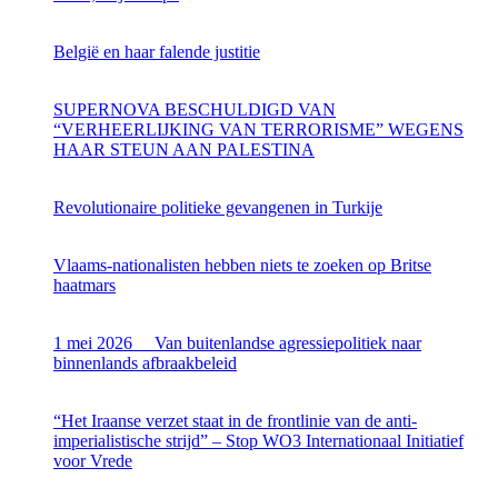
België en haar falende justitie
SUPERNOVA BESCHULDIGD VAN
“VERHEERLIJKING VAN TERRORISME” WEGENS
HAAR STEUN AAN PALESTINA
Revolutionaire politieke gevangenen in Turkije
Vlaams-nationalisten hebben niets te zoeken op Britse
haatmars
1 mei 2026 Van buitenlandse agressiepolitiek naar
binnenlands afbraakbeleid
“Het Iraanse verzet staat in de frontlinie van de anti-
imperialistische strijd” – Stop WO3 Internationaal Initiatief
voor Vrede